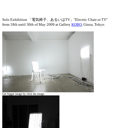
Solo Exhibition 「電気椅子、あるいはTV」"Electric Chair or TV"
from 18th until 30th of May 2009 at Gallery
KOBO
, Ginza, Tokyo.
Get bigger image by click the image.